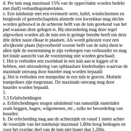
d. Per tuin mag maximaal 15% van de oppervlakte worden bedekt
met (half) verhardingsmaterialen.
e. Een tuinhuisje met een eventuele serre, luifel, windschermen en
bergloods of gereedschapskist alsmede een kweekkas mag slechts
worden gebouwd in de achterste helft van de tuin gerekend van het
pad waaraan deze gelegen is. Bij uitzondering mag deze regel
afgeweken worden als de tuin een te geringe breedte heeft om deze
drie delen naast elkaar te plaatsen. Als wordt gekozen voor een
afwijkende plaats (bijvoorbeeld voorste helft van de tuin) dient te
allen tijde de toestemming te zijn verkregen van verhuurder en mag
het totale aanzicht van de voorziening niet worden geschaad;
f. Het is verboden een zwembad in een tuin aan te leggen of te
hebben, met uitzondering van opblaasbare kinderbadjes waarvan de
maximale omvang door huurder mag worden bepaald;
g. Het is verboden een trampoline in een tuin te graven. Mobiele
trampolines zijn toegestaan. De maximale omvang mag door
huurder worden bepaald.
5
3.3 Erfafscheidingen
a. Erfafscheidingen mogen uitsluitend van natuurlijk materialen
zoals heggen, hagen, wilgentenen, etc., zulks ter beoordeling van
huurder;
b. De erfscheiding mag aan de achterzijde en vanaf 1 meter achter
de voorzijde van het tuinhuisje maximaal 1,80m hoog bedragen en
voor het overige deel van de tuin niet hoger dan 1,20m.