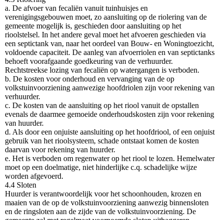
a. De afvoer van fecaliën vanuit tuinhuisjes en
verenigingsgebouwen moet, zo aansluiting op de riolering van de
gemeente mogelijk is, geschieden door aansluiting op het
rioolstelsel. In het andere geval moet het afvoeren geschieden via
een septictank van, naar het oordeel van Bouw- en Woningtoezicht,
voldoende capaciteit. De aanleg van afvoerriolen en van septictanks
behoeft voorafgaande goedkeuring van de verhuurder.
Rechtstreekse lozing van fecaliën op watergangen is verboden.
b. De kosten voor onderhoud en vervanging van de op
volkstuinvoorziening aanwezige hoofdriolen zijn voor rekening van
verhuurder.
c. De kosten van de aansluiting op het riool vanuit de opstallen
evenals de daarmee gemoeide onderhoudskosten zijn voor rekening
van huurder.
d. Als door een onjuiste aansluiting op het hoofdriool, of een onjuist
gebruik van het rioolsysteem, schade ontstaat komen de kosten
daarvan voor rekening van huurder.
e. Het is verboden om regenwater op het riool te lozen. Hemelwater
moet op een doelmatige, niet hinderlijke c.q. schadelijke wijze
worden afgevoerd.
4.4 Sloten
Huurder is verantwoordelijk voor het schoonhouden, krozen en
maaien van de op de volkstuinvoorziening aanwezig binnensloten
en de ringsloten aan de zijde van de volkstuinvoorziening. De