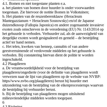
4.1. Bomen en niet toegestane planten e.a.
a. het planten van bomen door huurder is onder voorwaarden
toegestaan. Zie hiervoor de notitie Bomen in Volkstuinen;
b. Het planten van de reuzenberenklauw (Heracleum
Mantegazzianum + Heracleum Sosnowsky) en/of de Japanse
duizendknoop (Fallopia Japonica) en andere zogenaamde invasieve
exoten zoals omschreven in de verordening (EU) Nr. 1143/2014 op
het gehuurde is verboden. Verhuurder zal, als de aanwezigheid van
dergelijke exoten wordt gesignaleerd en gemeld – de bestrijding
actief ter hand nemen.
c. Het telen, kweken van hennep, cannabis of van andere
geestverruimende of verdovende middelen op het gehuurde is
verboden. Bij constatering hiervan dient de politie te worden
ingeschakeld.
4.2 Plaagdieren
a. De verantwoordelijkheid voor de bestrijding van
plaagdieren/ongedierte (voor de definitie van plaagdieren wordt
verwezen naar de lijst van plaagdieren op de website van NVBP:
https//www.nvbo.org/plaagdieren) berust bij huurder met
uitzondering van de bestrijding van de eikenprocessierups waarvan
de bestrijding bij verhuurder berust.
b. Bij de bestrijding van plaagdieren mogen uitsluitend
milieuvriendelijke middelen worden toegepast.
6
4.3 Riolering