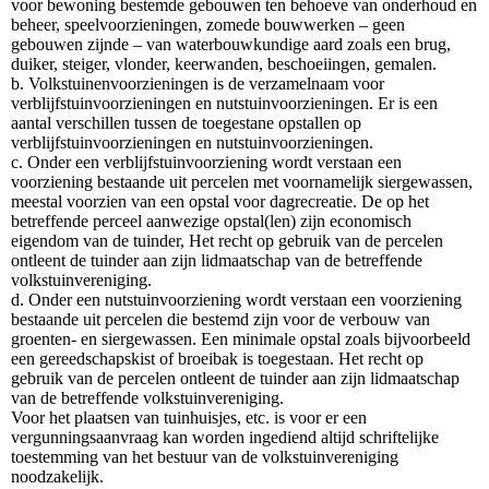
voor bewoning bestemde gebouwen ten behoeve van onderhoud en
beheer, speelvoorzieningen, zomede bouwwerken – geen
gebouwen zijnde – van waterbouwkundige aard zoals een brug,
duiker, steiger, vlonder, keerwanden, beschoeiingen, gemalen.
b. Volkstuinenvoorzieningen is de verzamelnaam voor
verblijfstuinvoorzieningen en nutstuinvoorzieningen. Er is een
aantal verschillen tussen de toegestane opstallen op
verblijfstuinvoorzieningen en nutstuinvoorzieningen.
c. Onder een verblijfstuinvoorziening wordt verstaan een
voorziening bestaande uit percelen met voornamelijk siergewassen,
meestal voorzien van een opstal voor dagrecreatie. De op het
betreffende perceel aanwezige opstal(len) zijn economisch
eigendom van de tuinder, Het recht op gebruik van de percelen
ontleent de tuinder aan zijn lidmaatschap van de betreffende
volkstuinvereniging.
d. Onder een nutstuinvoorziening wordt verstaan een voorziening
bestaande uit percelen die bestemd zijn voor de verbouw van
groenten- en siergewassen. Een minimale opstal zoals bijvoorbeeld
een gereedschapskist of broeibak is toegestaan. Het recht op
gebruik van de percelen ontleent de tuinder aan zijn lidmaatschap
van de betreffende volkstuinvereniging.
Voor het plaatsen van tuinhuisjes, etc. is voor er een
vergunningsaanvraag kan worden ingediend altijd schriftelijke
toestemming van het bestuur van de volkstuinvereniging
noodzakelijk.