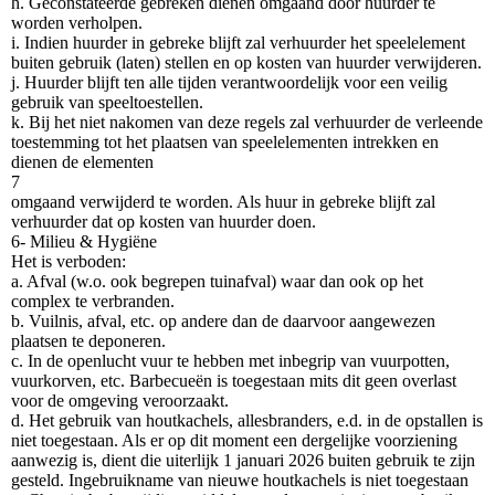
h. Geconstateerde gebreken dienen omgaand door huurder te
worden verholpen.
i. Indien huurder in gebreke blijft zal verhuurder het speelelement
buiten gebruik (laten) stellen en op kosten van huurder verwijderen.
j. Huurder blijft ten alle tijden verantwoordelijk voor een veilig
gebruik van speeltoestellen.
k. Bij het niet nakomen van deze regels zal verhuurder de verleende
toestemming tot het plaatsen van speelelementen intrekken en
dienen de elementen
7
omgaand verwijderd te worden. Als huur in gebreke blijft zal
verhuurder dat op kosten van huurder doen.
6- Milieu & Hygiëne
Het is verboden:
a. Afval (w.o. ook begrepen tuinafval) waar dan ook op het
complex te verbranden.
b. Vuilnis, afval, etc. op andere dan de daarvoor aangewezen
plaatsen te deponeren.
c. In de openlucht vuur te hebben met inbegrip van vuurpotten,
vuurkorven, etc. Barbecueën is toegestaan mits dit geen overlast
voor de omgeving veroorzaakt.
d. Het gebruik van houtkachels, allesbranders, e.d. in de opstallen is
niet toegestaan. Als er op dit moment een dergelijke voorziening
aanwezig is, dient die uiterlijk 1 januari 2026 buiten gebruik te zijn
gesteld. Ingebruikname van nieuwe houtkachels is niet toegestaan