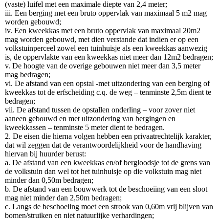
(vaste) luifel met een maximale diepte van 2,4 meter;
iii. Een berging met een bruto oppervlak van maximaal 5 m2 mag
worden gebouwd;
iv. Een kweekkas met een bruto oppervlak van maximaal 20m2
mag worden gebouwd, met dien verstande dat indien er op een
volkstuinperceel zowel een tuinhuisje als een kweekkas aanwezig
is, de oppervlakte van een kweekkas niet meer dan 12m2 bedragen;
v. De hoogte van de overige gebouwen niet meer dan 3,5 meter
mag bedragen;
vi. De afstand van een opstal -met uitzondering van een berging of
kweekkas tot de erfscheiding c.q. de weg – tenminste 2,5m dient te
bedragen;
vii. De afstand tussen de opstallen onderling – voor zover niet
aaneen gebouwd en met uitzondering van bergingen en
kweekkassen – tenminste 5 meter dient te bedragen.
2. De eisen die hierna volgen hebben een privaatrechtelijk karakter,
dat wil zeggen dat de verantwoordelijkheid voor de handhaving
hiervan bij huurder berust:
a. De afstand van een kweekkas en/of bergloodsje tot de grens van
de volkstuin dan wel tot het tuinhuisje op die volkstuin mag niet
minder dan 0,50m bedragen;
b. De afstand van een bouwwerk tot de beschoeiing van een sloot
mag niet minder dan 2,50m bedragen;
c. Langs de beschoeiing moet een strook van 0,60m vrij blijven van
bomen/struiken en niet natuurlijke verhardingen;