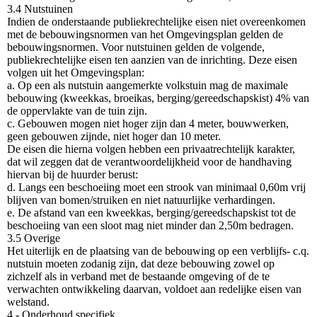
3.4 Nutstuinen
Indien de onderstaande publiekrechtelijke eisen niet overeenkomen
met de bebouwingsnormen van het Omgevingsplan gelden de
bebouwingsnormen. Voor nutstuinen gelden de volgende,
publiekrechtelijke eisen ten aanzien van de inrichting. Deze eisen
volgen uit het Omgevingsplan:
a. Op een als nutstuin aangemerkte volkstuin mag de maximale
bebouwing (kweekkas, broeikas, berging/gereedschapskist) 4% van
de oppervlakte van de tuin zijn.
c. Gebouwen mogen niet hoger zijn dan 4 meter, bouwwerken,
geen gebouwen zijnde, niet hoger dan 10 meter.
De eisen die hierna volgen hebben een privaatrechtelijk karakter,
dat wil zeggen dat de verantwoordelijkheid voor de handhaving
hiervan bij de huurder berust:
d. Langs een beschoeiing moet een strook van minimaal 0,60m vrij
blijven van bomen/struiken en niet natuurlijke verhardingen.
e. De afstand van een kweekkas, berging/gereedschapskist tot de
beschoeiing van een sloot mag niet minder dan 2,50m bedragen.
3.5 Overige
Het uiterlijk en de plaatsing van de bebouwing op een verblijfs- c.q.
nutstuin moeten zodanig zijn, dat deze bebouwing zowel op
zichzelf als in verband met de bestaande omgeving of de te
verwachten ontwikkeling daarvan, voldoet aan redelijke eisen van
welstand.
4 - Onderhoud specifiek