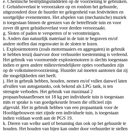
e. Chemische bestrijdingsmiddelen op de voorziening te gebruiken.
f. Geluidsoverlast te veroorzaken op en rondom het gehuurde,
uitgezonderd door de huurder ter gelegenheid van festiviteiten en
soortgelijke evenementen. Het afspelen van (mechanische) muziek
is toegestaan binnen de grenzen van de betreffende tuin en voor
zover dit geen geluidsoverlast voor derden veroorzaakt.
g. Sloten of paden te versperren of te verontreinigen.
h. Anders dan natuurlijk materiaal in de tuin te begraven en/of
andere stoffen dan regenwater in de sloten te lozen.
i. Explosiemotoren (zoals motormaaiers en aggregaten) in gebruik
te hebben tenzij daarvoor door verhuurder toestemming is verleend.
Het gebruik van voornoemde explosiemotoren is slechts toegestaan
indien er geen andere milieuvriendelijkere opties voorhanden zijn
op de volkstuinenvoorziening. Huurder zal moeten aantonen dat zij
die mogelijkheden niet heeft.
j. Het in gebruik hebben, houden, nemen en/of vullen danwel laten
afvullen van autogastanks, ook bekend als LPG tank, is ten
strengste verboden. Het gebruik van maximaal 2
propaan/butaanflessen tot 18 kg per individuele tuin is toegestaan
mits er sprake is van goedgekeurde fessen die officieel zijn
afgevuld. Het in gebruik hebben van een propaantank voor de
Hoofdgebouwen niet zijnde een individuele tuin, is toegestaan
indien voldaan wordt aan de PGS 19.
k. Dieren van welke aard of benaming dan ook op het gehuurde te
houden. Het houden van bijen kan onder door verhuurder te stellen