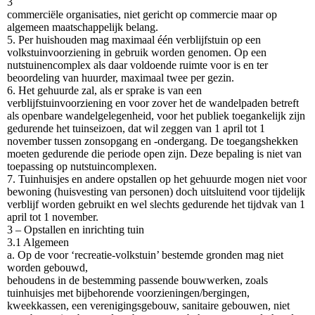
3
commerciële organisaties, niet gericht op commercie maar op
algemeen maatschappelijk belang.
5. Per huishouden mag maximaal één verblijfstuin op een
volkstuinvoorziening in gebruik worden genomen. Op een
nutstuinencomplex als daar voldoende ruimte voor is en ter
beoordeling van huurder, maximaal twee per gezin.
6. Het gehuurde zal, als er sprake is van een
verblijfstuinvoorziening en voor zover het de wandelpaden betreft
als openbare wandelgelegenheid, voor het publiek toegankelijk zijn
gedurende het tuinseizoen, dat wil zeggen van 1 april tot 1
november tussen zonsopgang en -ondergang. De toegangshekken
moeten gedurende die periode open zijn. Deze bepaling is niet van
toepassing op nutstuincomplexen.
7. Tuinhuisjes en andere opstallen op het gehuurde mogen niet voor
bewoning (huisvesting van personen) doch uitsluitend voor tijdelijk
verblijf worden gebruikt en wel slechts gedurende het tijdvak van 1
april tot 1 november.
3 – Opstallen en inrichting tuin
3.1 Algemeen
a. Op de voor ‘recreatie-volkstuin’ bestemde gronden mag niet
worden gebouwd,
behoudens in de bestemming passende bouwwerken, zoals
tuinhuisjes met bijbehorende voorzieningen/bergingen,
kweekkassen, een verenigingsgebouw, sanitaire gebouwen, niet