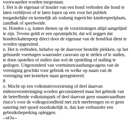
voorwaarden worden toegestaan.
l. Het is de eigenaar of houder van een hond verboden die hond te
laten verblijven of te laten lopen op een voor het publiek
toegankelijke en kennelijk als zodanig ingerichte kinderspeelplaats,
zandbak of speelweide.
m. Honden c.q. katten dienen op de voorzieningen altijd aangelijnd
te zijn. Tevens geldt er een opruimplicht, dat wil zeggen dat
honden/kattenpoep direct door de eigenaar van de hond/kat dient te
worden opgeruimd.
n. Het is verboden, behalve op de daarvoor bestelde plekken, op het
gehuurde voertuigen waaronder caravans op te stellen of te stallen,
te doen opstellen of stallen dan wel de opstelling of stalling te
gedogen. Uitgezonderd van voertuinen/aanhangwagens van de
vereniging geschikt voor gebruik en welke op naam van de
vereniging met kenteken staan geregistreerd.
8
o. Mocht op een volkstuinvoorziening of deel daarvan
milieuverontreiniging worden geconstateerd maar het gebruik van
de betreffende volkstuinpark of deel daarvan geen onaanvaardbare
risico’s voor de volksgezondheid met zich meebrengen en er geen
sanering met spoed noodzakelijk is, dan kan verhuurder een
gebruiksbeperking opleggen.
--oOo--