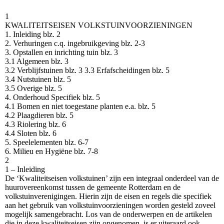
1
KWALITEITSEISEN VOLKSTUINVOORZIENINGEN
1. Inleiding blz. 2
2. Verhuringen c.q. ingebruikgeving blz. 2-3
3. Opstallen en inrichting tuin blz. 3
3.1 Algemeen blz. 3
3.2 Verblijfstuinen blz. 3 3.3 Erfafscheidingen blz. 5
3.4 Nutstuinen blz. 5
3.5 Overige blz. 5
4. Onderhoud Specifiek blz. 5
4.1 Bomen en niet toegestane planten e.a. blz. 5
4.2 Plaagdieren blz. 5
4.3 Riolering blz. 6
4.4 Sloten blz. 6
5. Speelelementen blz. 6-7
6. Milieu en Hygiëne blz. 7-8
2
1 – Inleiding
De ‘Kwaliteitseisen volkstuinen’ zijn een integraal onderdeel van de
huurovereenkomst tussen de gemeente Rotterdam en de
volkstuinverenigingen. Hierin zijn de eisen en regels die specifiek
aan het gebruik van volkstuinvoorzieningen worden gesteld zoveel
mogelijk samengebracht. Los van de onderwerpen en de artikelen
die in deze kwaliteitseisen zijn opgenomen, is er uiteraard ook