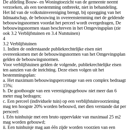
De afdeling Bouw- en Woningtoezicht van de gemeente neemt
verzoeken, als een toestemming ontbreekt, niet in behandeling.
Het lid van de volkstuinvereniging brengt, bij opzegging van het
lidmaatschap, de bebouwing in overeenstemming met de geldende
bebouwingsnormen voordat het perceel wordt overgedragen, De
bebouwingsnormen staan beschreven in het Omgevingsplan (zie
ook 3.2 Verblijfstuinen en 3.4 Nutstuinen)
4
3.2 Verblijfstuinen
1. Indien de onderstaande publiekrechtelijke eisen niet
overeenkomen met de bebouwingsnormen van het Omgevingsplan
gelden de bebouwingsnormen.
Voor verblijfstuinen gelden de volgende, publiekrechtelijke eisen
ten aanzien van de inrichting. Deze eisen volgen uit het
bestemmingsplan:
a. Het maximum bebouwingspercentage van een complex bedraagt
15%;
b. De goothoogte van een verenigingsgebouw niet meer dan 6
meter mag bedragen;
c. Een perceel (individuele tuin) op een verblijfstuinvoorziening
mag ten hoogste 20% worden bebouwd, met dien verstande dat per
persceel:
i. Eén tuinhuisje met een bruto oppervlakte van maximaal 25 m2
mag worden gebouwd;
ii. Een tuinhuisje mag aan één zijde worden voorzien van een