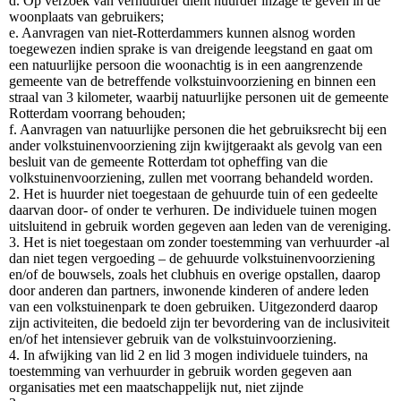
d. Op verzoek van verhuurder dient huurder inzage te geven in de
woonplaats van gebruikers;
e. Aanvragen van niet-Rotterdammers kunnen alsnog worden
toegewezen indien sprake is van dreigende leegstand en gaat om
een natuurlijke persoon die woonachtig is in een aangrenzende
gemeente van de betreffende volkstuinvoorziening en binnen een
straal van 3 kilometer, waarbij natuurlijke personen uit de gemeente
Rotterdam voorrang behouden;
f. Aanvragen van natuurlijke personen die het gebruiksrecht bij een
ander volkstuinenvoorziening zijn kwijtgeraakt als gevolg van een
besluit van de gemeente Rotterdam tot opheffing van die
volkstuinenvoorziening, zullen met voorrang behandeld worden.
2. Het is huurder niet toegestaan de gehuurde tuin of een gedeelte
daarvan door- of onder te verhuren. De individuele tuinen mogen
uitsluitend in gebruik worden gegeven aan leden van de vereniging.
3. Het is niet toegestaan om zonder toestemming van verhuurder -al
dan niet tegen vergoeding – de gehuurde volkstuinenvoorziening
en/of de bouwsels, zoals het clubhuis en overige opstallen, daarop
door anderen dan partners, inwonende kinderen of andere leden
van een volkstuinenpark te doen gebruiken. Uitgezonderd daarop
zijn activiteiten, die bedoeld zijn ter bevordering van de inclusiviteit
en/of het intensiever gebruik van de volkstuinvoorziening.
4. In afwijking van lid 2 en lid 3 mogen individuele tuinders, na
toestemming van verhuurder in gebruik worden gegeven aan
organisaties met een maatschappelijk nut, niet zijnde