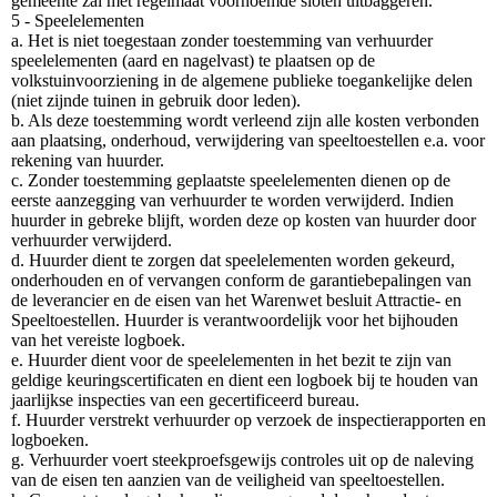
gemeente zal met regelmaat voornoemde sloten uitbaggeren.
5 - Speelelementen
a. Het is niet toegestaan zonder toestemming van verhuurder
speelelementen (aard en nagelvast) te plaatsen op de
volkstuinvoorziening in de algemene publieke toegankelijke delen
(niet zijnde tuinen in gebruik door leden).
b. Als deze toestemming wordt verleend zijn alle kosten verbonden
aan plaatsing, onderhoud, verwijdering van speeltoestellen e.a. voor
rekening van huurder.
c. Zonder toestemming geplaatste speelelementen dienen op de
eerste aanzegging van verhuurder te worden verwijderd. Indien
huurder in gebreke blijft, worden deze op kosten van huurder door
verhuurder verwijderd.
d. Huurder dient te zorgen dat speelelementen worden gekeurd,
onderhouden en of vervangen conform de garantiebepalingen van
de leverancier en de eisen van het Warenwet besluit Attractie- en
Speeltoestellen. Huurder is verantwoordelijk voor het bijhouden
van het vereiste logboek.
e. Huurder dient voor de speelelementen in het bezit te zijn van
geldige keuringscertificaten en dient een logboek bij te houden van
jaarlijkse inspecties van een gecertificeerd bureau.
f. Huurder verstrekt verhuurder op verzoek de inspectierapporten en
logboeken.
g. Verhuurder voert steekproefsgewijs controles uit op de naleving
van de eisen ten aanzien van de veiligheid van speeltoestellen.