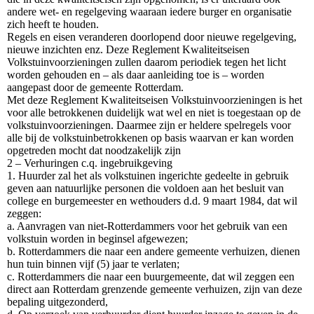
andere wet- en regelgeving waaraan iedere burger en organisatie
zich heeft te houden.
Regels en eisen veranderen doorlopend door nieuwe regelgeving,
nieuwe inzichten enz. Deze Reglement Kwaliteitseisen
Volkstuinvoorzieningen zullen daarom periodiek tegen het licht
worden gehouden en – als daar aanleiding toe is – worden
aangepast door de gemeente Rotterdam.
Met deze Reglement Kwaliteitseisen Volkstuinvoorzieningen is het
voor alle betrokkenen duidelijk wat wel en niet is toegestaan op de
volkstuinvoorzieningen. Daarmee zijn er heldere spelregels voor
alle bij de volkstuinbetrokkenen op basis waarvan er kan worden
opgetreden mocht dat noodzakelijk zijn
2 – Verhuringen c.q. ingebruikgeving
1. Huurder zal het als volkstuinen ingerichte gedeelte in gebruik
geven aan natuurlijke personen die voldoen aan het besluit van
college en burgemeester en wethouders d.d. 9 maart 1984, dat wil
zeggen:
a. Aanvragen van niet-Rotterdammers voor het gebruik van een
volkstuin worden in beginsel afgewezen;
b. Rotterdammers die naar een andere gemeente verhuizen, dienen
hun tuin binnen vijf (5) jaar te verlaten;
c. Rotterdammers die naar een buurgemeente, dat wil zeggen een
direct aan Rotterdam grenzende gemeente verhuizen, zijn van deze
bepaling uitgezonderd,